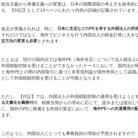
総合主義から帰属主義への変更は、日本の国際課税の考え方を抜本的
も、【付記】として13ページにわたり内容の詳細が記載されています
改正が実施されれば、特に、
日本に支店などのPEを有する外国法人の所
それだけではなく、海外でビジネスを行う内国法人の税金計算に大き
定方法の変更も必要
とされます。
たとえば、現行の国内法では海外PE（海外支店）について法人税法上
外国税額控除を受けることができなかったケースにおいて、国内法が
と海外PEとの間の内部取引に基づく未実現利益が国外所得として認識
として外国税額控除を受けることが可能となります。
ただし、【付記】では、内国法人が外国税額控除の適用を受けようと
る文書化を義務付け
、税務当局からの求めに応じて、提示または提出し
に、国外のPEに帰属する所得の算定において、
海外PEへの共通費用の
ます。
このように、内国法人にとっても事務負担の増加が予想されますので