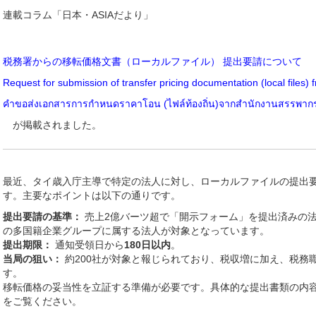
連載コラム「日本・ASIAだより」
税務署からの移転価格文書（ローカルファイル） 提出要請について
Request for submission of transfer pricing documentation (local files) 
คำขอส่งเอกสารการกำหนดราคาโอน (ไฟล์ท้องถิ่น)จากสำนักงานสรรพากรท
が掲載されました。
最近、タイ歳入庁主導で特定の法人に対し、ローカルファイルの提出
す。主要なポイントは以下の通りです。
提出要請の基準：
売上2億バーツ超で「開示フォーム」を提出済みの法
の多国籍企業グループに属する法人が対象となっています。
提出期限：
通知受領日から
180日以内
。
当局の狙い：
約200社が対象と報じられており、税収増に加え、税務
す。
移転価格の妥当性を立証する準備が必要です。具体的な提出書類の内
をご覧ください。