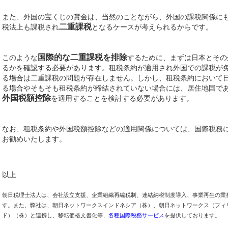
また、外国の宝くじの賞金は、当然のことながら、外国の課税関係に
二重課税
税法上も課税され
となるケースが考えられるからです。
国際的な二重課税を排除
このような
するために、まずは日本とその
るかを確認する必要があります。租税条約が適用され外国での課税が
る場合は二重課税の問題が存在しません。しかし、租税条約において
る場合やそもそも租税条約が締結されていない場合には、居住地国で
外国税額控除
を適用することを検討する必要があります。
なお、租税条約や外国税額控除などの適用関係については、国際税務
お勧めいたします。
以上
朝日税理士法人は、会社設立支援、企業組織再編税制、連結納税制度導入、事業再生の業
す。また、弊社は、朝日ネットワークスインドネシア（株）、朝日ネットワークス（フィ
ド）（株）と連携し、移転価格文書化等、
各種国際税務サービス
を提供しております。