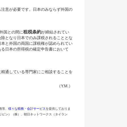
も注意が必要です。日本のみならず外国の
租税条約
外国との間に
が締結されてい
免除となり日本でのみ課税されることとな
日本と外国の両国に課税権が認められてい
ある日本の所得税の確定申告書において
に精通している専門家にご相談することを
（Y.M.）
務等、
様々な税務・会計サービス
を提供しておりま
リピン）（株）、朝日ネットワークス（タイラン