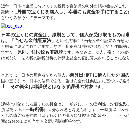
近年、日本の企業においてその役員や従業員の海外出張の機会がこれ
外国で宝くじを購入し、幸運にも賞金を手にすること
期間中に
というのが今回のテーマです。
日本の宝くじの賞金は、原則として、個人が受け取るものは
、「当せん金付証票法」
は
という法律に「当せん金付証票の当せん
と明確に規定されています。なお、所得税は課税されなくても住民税
原則、住民税も非課税
ですが、
です。ちなみに、法人が宝くじの賞
は異なり、法人税の課税所得の計算上益金の額に算入されることにな
海外出張中に購入した外国
それでは、日本の居住者である個人が
国の宝くじは、日本の法律である「当せん金付証票法」に基づいて発
上、その賞金は非課税とはならず課税の対象
です。
課税の対象となる宝くじの賞金は、一般的に、その営利性、対価性及
一時所得
所得税法上の
に区分されると考えられます。一時所得に区分
くじの購入額を控除（はずれくじの購入額は控除の対象外）し、さらに
額の2分の１に相当する金額が課税所得です。