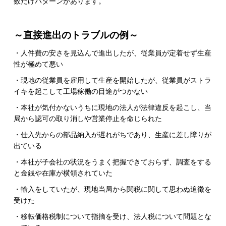
数だけパターンがあります。
～直接進出のトラブルの例～
・人件費の安さを見込んで進出したが、従業員が定着せず生産
性が極めて悪い
・現地の従業員を雇用して生産を開始したが、従業員がストラ
イキを起こして工場稼働の目途がつかない
・本社が気付かないうちに現地の法人が法律違反を起こし、当
局から認可の取り消しや営業停止を命じられた
・仕入先からの部品納入が遅れがちであり、生産に差し障りが
出ている
・本社が子会社の状況をうまく把握できておらず、調査をする
と金銭や在庫が横領されていた
・輸入をしていたが、現地当局から関税に関して思わぬ追徴を
受けた
・移転価格税制について指摘を受け、法人税について問題とな