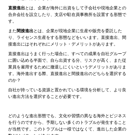
直接進出
とは、企業が海外に出資をして子会社や現地企業との
合弁会社を設立したり、支店や駐在員事務所を設置する形態で
す。
また
間接進出
とは、企業が現地企業に生産や販売を委託した
り、ライセンス生産をする形態などをいいます。直接進出、間
接進出にはそれぞれにメリット・デメリットがあります。
直接進出はうまく行った場合に、すべての成果を自社グループ
に囲い込める半面で、自ら出資する分、リスクが高く、また従
業員を雇用するために撤退しにくいというデメリットがありま
す。海外進出する際、直接進出と間接進出のどちらを選択する
のか？
自社が持っている資源と置かれている環境を分析して、より良
い進出方法を選択することが必要です。
どのような進出形態でも、文化や習慣の異なる海外とビジネス
を行うのですから、予期しない多くのトラブルが発生すること
が当然です。このトラブルは一様ではなくて、進出した企業の