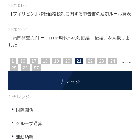
2021.01.05
【フィリピン】移転価格税制に関する申告書の追加ルール発表
2020.12.21
「内部監査入門 ー コロナ時代への対応編 – 後編」を掲載しま
した
1
16
17
18
19
20
21
22
23
24
…
…
25
26
57
ナレッジ
ナレッジ
国際関係
グループ通算
連結納税