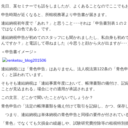
先日、某セミナーでも話をしましたが、よくあることなのでここでも
申告時期が近くなると、所轄税務署より申告書が届きます。
連結納税初年度で「あれ？」と思うこと･･･それは「申告書別表１の
ではなく白色である」です。
連結納税申告が初めてのスタッフにも聞かれましたし、私自身も初め
んですか？」と電話して尋ねました（今思うと顔から火が出ますが･･･
＜申告書イメージ＞
連結納税には「青色申告」はありません。法人税法第122条の「青色
く」と謳われています。
そもそも連結納税は「連結事業年度において、帳簿書類の備付け、記
ことが見込まれる」場合にその適用が承認されます。
この文言、どこかで聞いたことがないでしょうか？
青色申告の「法定の帳簿書類を備え付けて取引を記録し、かつ、保存
つまり、連結納税は単体納税の青色申告と同様の要件が付されてい
「青色」でなくても欠損金の繰越しや、試験研究費控除等の租税特別