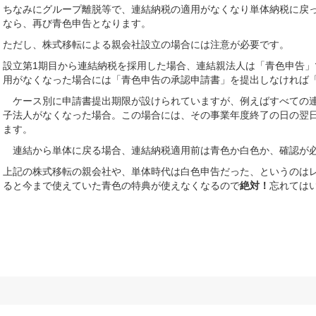
ちなみにグループ離脱等で、連結納税の適用がなくなり単体納税に戻
なら、再び青色申告となります。
ただし、株式移転による親会社設立の場合には注意が必要です。
設立第1期目から連結納税を採用した場合、連結親法人は「青色申告
用がなくなった場合には「青色申告の承認申請書」を提出しなければ
ケース別に申請書提出期限が設けられていますが、例えばすべての連
子法人がなくなった場合。この場合には、その事業年度終了の日の翌
ます。
連結から単体に戻る場合、連結納税適用前は青色か白色か、確認が
上記の株式移転の親会社や、単体時代は白色申告だった、というのは
ると今まで使えていた青色の特典が使えなくなるので
絶対！
忘れては