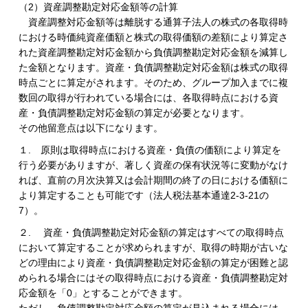
（2）資産調整勘定対応金額等の計算
資産調整対応金額等は離脱する通算子法人の株式の各取得時
における時価純資産価額と株式の取得価額の差額により算定さ
れた資産調整勘定対応金額から負債調整勘定対応金額を減算し
た金額となります。資産・負債調整勘定対応金額は株式の取得
時点ごとに算定がされます。そのため、グループ加入までに複
数回の取得が行われている場合には、各取得時点における資
産・負債調整勘定対応金額の算定が必要となります。
その他留意点は以下になります。
１. 原則は取得時点における資産・負債の価額により算定を
行う必要がありますが、著しく資産の保有状況等に変動がなけ
れば、直前の月次決算又は会計期間の終了の日における価額に
より算定することも可能です（法人税法基本通達2-3-21の
7）。
２. 資産・負債調整勘定対応金額の算定はすべての取得時点
において算定することが求められますが、取得の時期が古いな
どの理由により資産・負債調整勘定対応金額の算定が困難と認
められる場合にはその取得時点における資産・負債調整勘定対
応金額を「0」とすることができます。