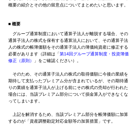
概要の紹介とその他の留意点についてまとめたいと思います。
■
概要
グループ通算制度において通算子法人が離脱する場合、その
通算子法人の株式を保有する通算法人において、その通算子法
人の株式の帳簿価額をその通算子法人の簿価純資産に修正する
必要があります（詳細は「
第14回グループ通算制度・投資簿価
修正（原則）
」をご確認ください）。
そのため、その通算子法人の株式の取得価額に今後の業績を
期待して支払ったプレミアム分が含まれているが、その期待通
りの業績を通算子法人が上げる前にその株式の売却が行われた
場合には、当該プレミアム部分について損金算入ができなくな
ってしまいます。
上記を解消するため、当該プレミアム部分を帳簿価額に加算
するのが「資産調整勘定対応金額等の加算措置」です。